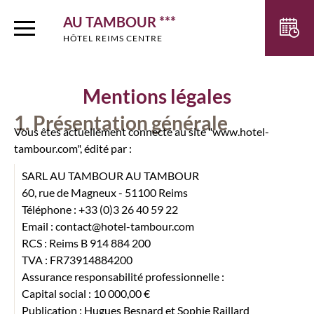
AU TAMBOUR ***
HÔTEL REIMS CENTRE
Mentions légales
Présentation générale
Vous êtes actuellement connecté au site "www.hotel-
tambour.com", édité par :
SARL AU TAMBOUR AU TAMBOUR
60, rue de Magneux - 51100 Reims
Téléphone : +33 (0)3 26 40 59 22
Email : contact@hotel-tambour.com
RCS : Reims B 914 884 200
TVA : FR73914884200
Assurance responsabilité professionnelle :
Capital social : 10 000,00 €
Publication : Hugues Besnard et Sophie Raillard